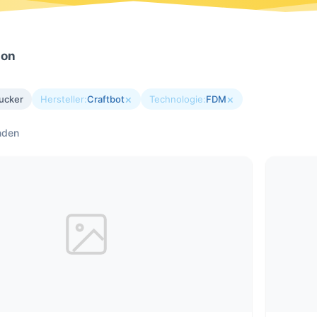
ion
×
×
ucker
Hersteller:
Craftbot
Technologie:
FDM
nden