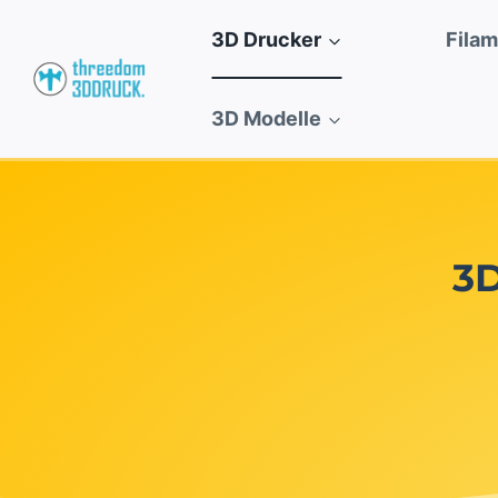
Zum
3D Drucker
Fila
Inhalt
springen
3D Modelle
3D