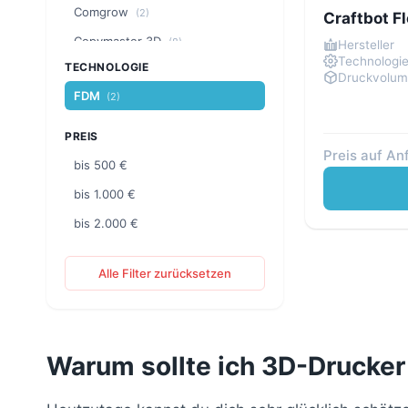
Comgrow
(2)
Craftbot F
Copymaster 3D
(8)
Hersteller
Technologi
TECHNOLOGIE
Craftbot
(2)
Druckvolu
FDM
(2)
Creality
(18)
CreatBot
(6)
PREIS
Preis auf An
ELEGOO
(6)
bis 500 €
Flashforge
(5)
bis 1.000 €
FLSUN
(4)
bis 2.000 €
LDO Motors
(3)
Alle Filter zurücksetzen
MakerBot
(1)
Phrozen
(1)
PRUSA Research
(4)
Warum sollte ich 3D-Drucker
QIDI
(4)
Raise3D
(6)