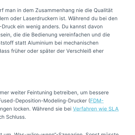
darf man in dem Zusammenhang nie die Qualität
hlern oder Laserdruckern ist. Während du bei den
3D-Druck ein wenig anders. Du kannst davon
sein, die die Bedienung vereinfachen und die
ststoff statt Aluminium bei mechanischen
ass früher oder später der Verschleiß eher
mer weiter Feintuning betreiben, um bessere
r Fused-Deposition-Modeling-Drucker (
FDM-
sungen locken. Während sie bei
Verfahren wie SLA
ch Schluss.
nicht um „Was-wäre-wenn“-Szenarien. Sonst müsste