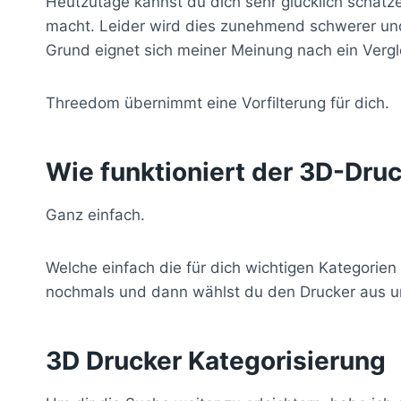
Heutzutage kannst du dich sehr glücklich schätz
Snapmaker
(6)
macht. Leider wird dies zunehmend schwerer und 
Sovol
(5)
Grund eignet sich meiner Meinung nach ein Vergl
Tronxy
(5)
Two Trees
(1)
Threedom übernimmt eine Vorfilterung für dich.
Zortrax
(3)
Wie funktioniert der 3D-Dru
Ganz einfach.
Welche einfach die für dich wichtigen Kategorien
nochmals und dann wählst du den Drucker aus un
3D Drucker Kategorisierung