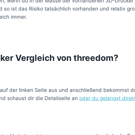
en, wenn du in der Masse der vorhandenen 3D-Drucker ei
so ist das Risiko tatsächlich vorhanden und relativ g
eich immer.
cker Vergleich von threedom?
 auf der linken Seite aus und anschließend bekommst du 
d schaust dir die Detailseite an
oder du gelangst dire