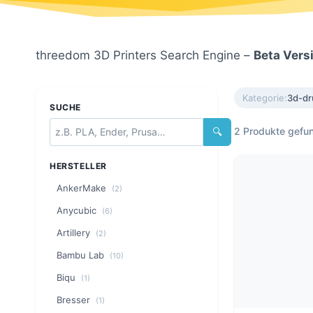
threedom 3D Printers Search Engine –
Beta Vers
Kategorie:
3d-dr
SUCHE
2 Produkte gefu
🔍
HERSTELLER
AnkerMake
(2)
Anycubic
(6)
Artillery
(2)
Bambu Lab
(10)
Biqu
(1)
Bresser
(1)