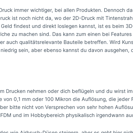
 Druck immer wichtiger, bei allen Produkten. Dennoch 
ruck ist noch nicht da, wo der 2D-Druck mit Tintenstra
 Geld findest und direkt loslegen kannst, ist es beim 
iche zu machen sind. Das kann zum einen bei Features 
 auch qualitätsrelevante Bauteile betreffen. Wird Kun
 niedrig sein, aber ebenso kannst du davon ausgehen, d
m Drucken nehmen oder dich beflügeln und du wirst im
öhe von 0,1 mm oder 100 Mikron die Auflösung, die jede
 aber bitte nicht von Versprechen von sehr hohen Auflö
im FDM und im Hobbybereich physikalisch irgendwann au
rades wie Airbrush-Düsen steigern, aber es geht hier 