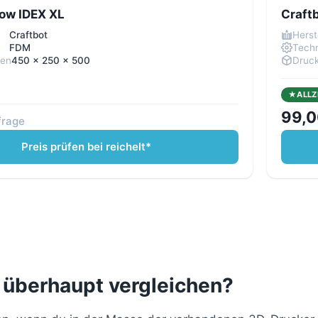
low IDEX XL
Craft
Craftbot
Herst
e
FDM
Techn
men
450 x 250 x 500
Druc
ALLZ
99,0
frage
Preis prüfen bei reichelt*
 überhaupt vergleichen?