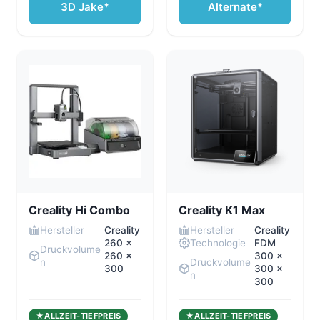
3D Jake*
Alternate*
Creality Hi Combo
Creality K1 Max
Hersteller
Creality
Hersteller
Creality
260 ×
Technologie
FDM
Druckvolume
260 ×
300 x
n
Druckvolume
300
300 x
n
300
ALLZEIT-TIEFPREIS
ALLZEIT-TIEFPREIS