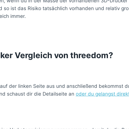
en, wenn du in der Masse der vorhandenen 3D-Drucker ei
so ist das Risiko tatsächlich vorhanden und relativ g
eich immer.
cker Vergleich von threedom?
 auf der linken Seite aus und anschließend bekommst du 
d schaust dir die Detailseite an
oder du gelangst dire