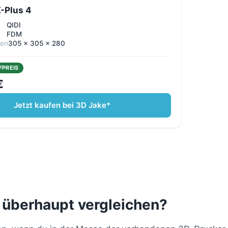
X-Plus 4
QIDI
e
FDM
men
305 x 305 x 280
FPREIS
€
Jetzt kaufen bei 3D Jake*
 überhaupt vergleichen?