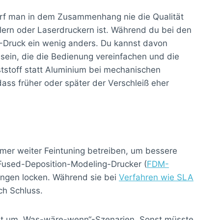
darf man in dem Zusammenhang nie die Qualität
hlern oder Laserdruckern ist. Während du bei den
3D-Druck ein wenig anders. Du kannst davon
sein, die die Bedienung vereinfachen und die
ststoff statt Aluminium bei mechanischen
ass früher oder später der Verschleiß eher
mer weiter Feintuning betreiben, um bessere
r Fused-Deposition-Modeling-Drucker (
FDM-
sungen locken. Während sie bei
Verfahren wie SLA
ch Schluss.
nicht um „Was-wäre-wenn“-Szenarien. Sonst müsste