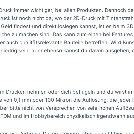
 Druck immer wichtiger, bei allen Produkten. Dennoch 
ruck ist noch nicht da, wo der 2D-Druck mit Tintenstra
 Geld findest und direkt loslegen kannst, ist es beim 
iche zu machen sind. Das kann zum einen bei Features 
 auch qualitätsrelevante Bauteile betreffen. Wird Kun
 niedrig sein, aber ebenso kannst du davon ausgehen, d
m Drucken nehmen oder dich beflügeln und du wirst im
öhe von 0,1 mm oder 100 Mikron die Auflösung, die jede
 aber bitte nicht von Versprechen von sehr hohen Auflö
im FDM und im Hobbybereich physikalisch irgendwann au
rades wie Airbrush-Düsen steigern, aber es geht hier 