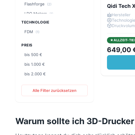
Flashforge
(2)
Qidi Tech 
LDO Motors
(1)
Hersteller
Technologi
TECHNOLOGIE
Phrozen
(5)
Druckvolu
FDM
(1)
QIDI
(1)
ALLZEIT-TIE
Sovol
(1)
PREIS
649,00 
bis 500 €
bis 1.000 €
bis 2.000 €
Alle Filter zurücksetzen
Warum sollte ich 3D-Drucker