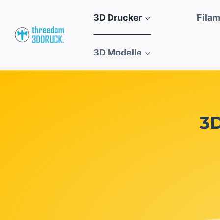
Zum
3D Drucker
Fila
Inhalt
springen
3D Modelle
3D