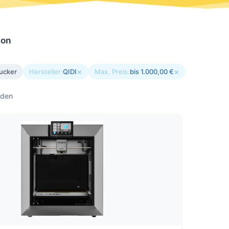
ion
×
×
ucker
Hersteller:
QIDI
Max. Preis:
bis 1.000,00 €
nden