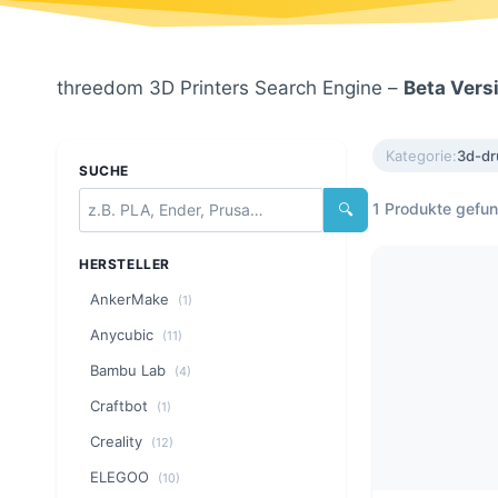
threedom 3D Printers Search Engine –
Beta Vers
Kategorie:
3d-dr
SUCHE
1 Produkte gefu
🔍
HERSTELLER
AnkerMake
(1)
Anycubic
(11)
Bambu Lab
(4)
Craftbot
(1)
Creality
(12)
ELEGOO
(10)