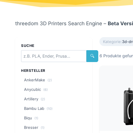
threedom 3D Printers Search Engine –
Beta Vers
Kategorie:
3d-dr
SUCHE
6 Produkte gefu
🔍
HERSTELLER
AnkerMake
(2)
Anycubic
(6)
Artillery
(2)
Bambu Lab
(10)
Biqu
(1)
Bresser
(1)