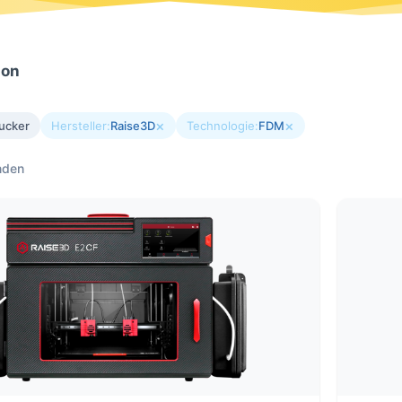
ion
×
×
ucker
Hersteller:
Raise3D
Technologie:
FDM
nden