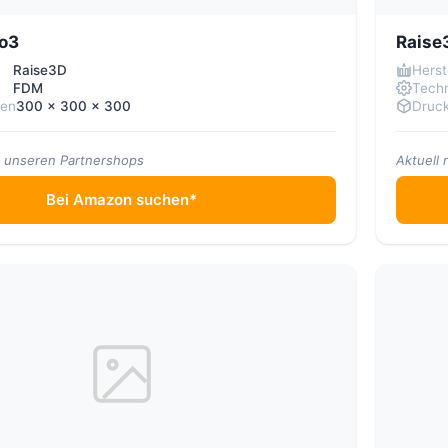
ro3
Raise
Raise3D
Herst
e
FDM
Techn
men
300 x 300 x 300
Druc
in unseren Partnershops
Aktuell 
Bei Amazon suchen*