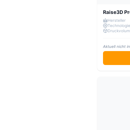
Snapmaker
(6)
Raise3D P
Sovol
(5)
Hersteller
Tronxy
(5)
Technologi
Druckvolu
Two Trees
(1)
Zortrax
(3)
Aktuell nicht 