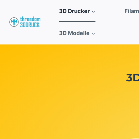
Zum
3D Drucker
Fila
Inhalt
springen
3D Modelle
3D