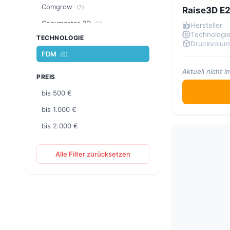
Comgrow
(2)
Raise3D E
Copymaster 3D
(8)
Hersteller
Technologi
TECHNOLOGIE
Craftbot
(2)
Druckvolu
FDM
(6)
Creality
(18)
Aktuell nicht 
CreatBot
(6)
PREIS
ELEGOO
(6)
bis 500 €
Flashforge
(5)
bis 1.000 €
FLSUN
(4)
bis 2.000 €
LDO Motors
(3)
Alle Filter zurücksetzen
MakerBot
(1)
Phrozen
(1)
PRUSA Research
(4)
QIDI
(4)
Raise3D
(6)