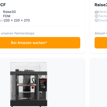
2CF
Raise
Raise3D
Herst
e
FDM
Techn
men
220 x 220 x 270
Druc
in unseren Partnershops
Aktuell 
Bei Amazon suchen*