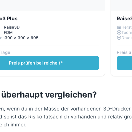
o3 Plus
Raise
Raise3D
Herst
e
FDM
Techn
men
300 × 300 × 605
Druc
frage
Preis 
Preis prüfen bei reichelt*
 überhaupt vergleichen?
en, wenn du in der Masse der vorhandenen 3D-Drucker ei
so ist das Risiko tatsächlich vorhanden und relativ g
eich immer.