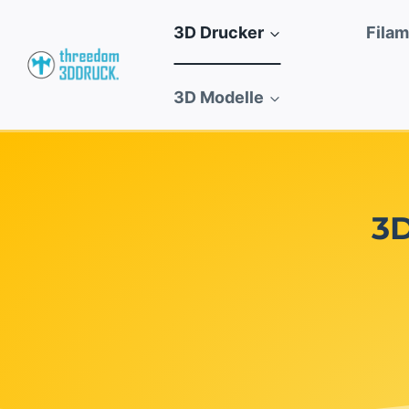
Zum
3D Drucker
Fila
Inhalt
springen
3D Modelle
3D