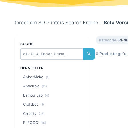
threedom 3D Printers Search Engine –
Beta Vers
Kategorie:
3d-dr
SUCHE
0 Produkte gefu
🔍
HERSTELLER
AnkerMake
(1)
Anycubic
(11)
Bambu Lab
(4)
Craftbot
(1)
Creality
(13)
ELEGOO
(10)