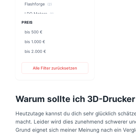
Flashforge
(2)
LDO Motors
(1)
PREIS
Phrozen
(6)
bis 500 €
QIDI
(1)
bis 1.000 €
Sovol
(2)
bis 2.000 €
Ultimaker
(1)
Alle Filter zurücksetzen
Warum sollte ich 3D-Drucker
Heutzutage kannst du dich sehr glücklich schätz
macht. Leider wird dies zunehmend schwerer und 
Grund eignet sich meiner Meinung nach ein Vergl