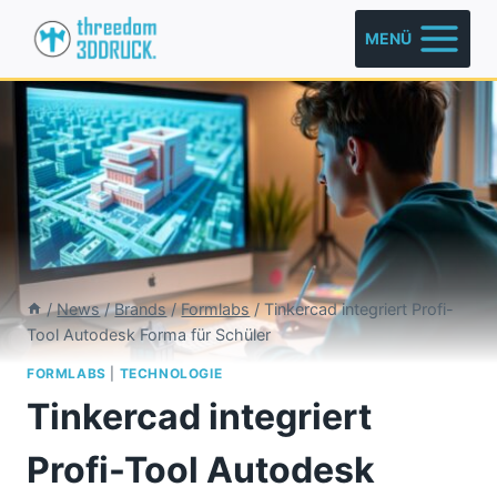
Zum
MENÜ
Inhalt
springen
/
News
/
Brands
/
Formlabs
/
Tinkercad integriert Profi-
Tool Autodesk Forma für Schüler
FORMLABS
|
TECHNOLOGIE
Tinkercad integriert
Profi-Tool Autodesk