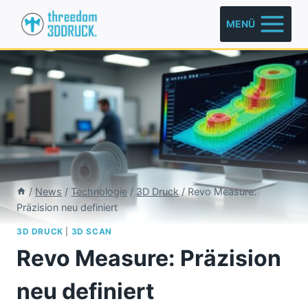
Zum
MENÜ
Inhalt
springen
/
News
/
Technologie
/
3D Druck
/
Revo Measure:
Präzision neu definiert
3D DRUCK
|
3D SCAN
Revo Measure: Präzision
neu definiert