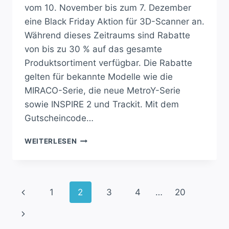
vom 10. November bis zum 7. Dezember
eine Black Friday Aktion für 3D-Scanner an.
Während dieses Zeitraums sind Rabatte
von bis zu 30 % auf das gesamte
Produktsortiment verfügbar. Die Rabatte
gelten für bekannte Modelle wie die
MIRACO-Serie, die neue MetroY-Serie
sowie INSPIRE 2 und Trackit. Mit dem
Gutscheincode…
3D-
WEITERLESEN
SCANNER
BLACK
FRIDAY:
SPARE
Seitennavigation
Vorherige
1
2
3
4
…
20
JETZT
BIS
Seite
Nächste
ZU
30%