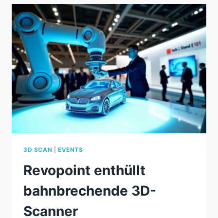
MEHR
FARBEN,
WENIGER
ABFALL
3D SCAN
|
EVENTS
Revopoint enthüllt
bahnbrechende 3D-
Scanner