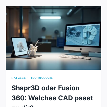
CAD-
SOFTWARE
FÜR
DEIN
PROJEKT
RATGEBER
|
TECHNOLOGIE
Shapr3D oder Fusion
360: Welches CAD passt