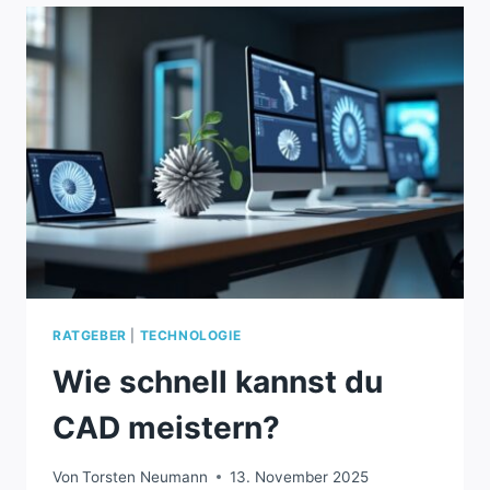
WELCHES
CAD
PASST
ZU
DIR?
RATGEBER
|
TECHNOLOGIE
Wie schnell kannst du
CAD meistern?
Von
Torsten Neumann
13. November 2025