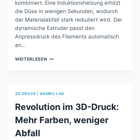
kombiniert. Eine Induktionsheizung erhitzt
die Düse in wenigen Sekunden, wodurch
der Materialabfall stark reduziert wird. Der
dynamische Extruder passt den
Anpressdruck des Filaments automatisch
an…
REVOLUTION
WEITERLESEN
IM
3D-
DRUCK:
INDX-
SYSTEM
3D DRUCK
|
BAMBU LAB
STARTET
BALD
Revolution im 3D-Druck:
Mehr Farben, weniger
Abfall