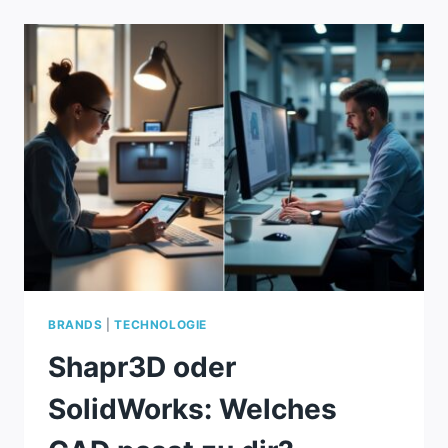
WELCHES
CAD
PASST
ZU
DIR?
BRANDS
|
TECHNOLOGIE
Shapr3D oder
SolidWorks: Welches