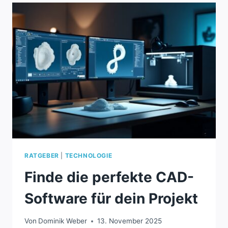
CAD
PASST
ZU
DIR?
RATGEBER
|
TECHNOLOGIE
Finde die perfekte CAD-
Software für dein Projekt
Von
Dominik Weber
13. November 2025