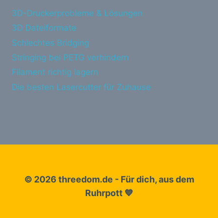
3D-Druckerprobleme & Lösungen
3D Dateiformate
Schlechtes Bridging
Stringing bei PETG verhindern
Filament richtig lagern
Die besten Lasercutter für Zuhause
© 2026 threedom.de - Für dich, aus dem
Ruhrpott 💙