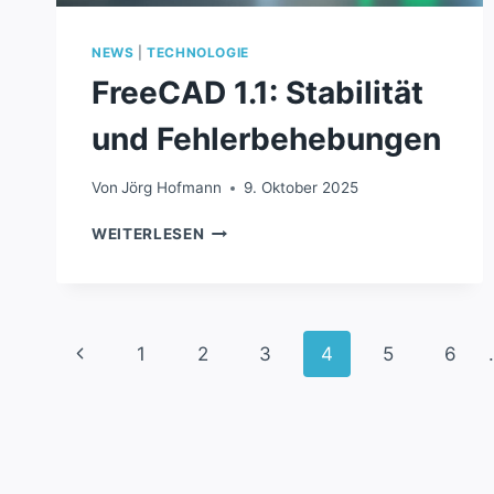
NEWS
|
TECHNOLOGIE
FreeCAD 1.1: Stabilität
und Fehlerbehebungen
Von
Jörg Hofmann
9. Oktober 2025
FREECAD
WEITERLESEN
1.1:
STABILITÄT
UND
FEHLERBEHEBUNGEN
Seitennavigation
Vorherige
1
2
3
4
5
6
Seite