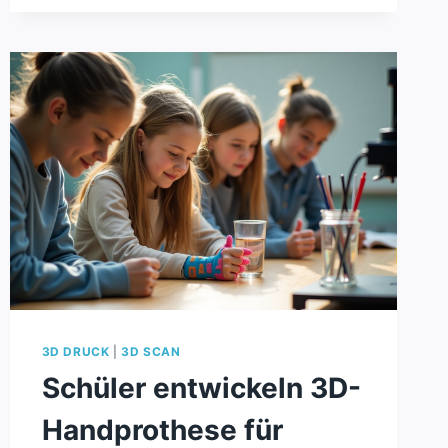
BAMBU
LABS
NEUER
P2S
3D DRUCK
|
3D SCAN
Schüler entwickeln 3D-
Handprothese für