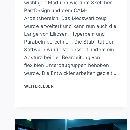
wichtigen Modulen wie dem Sketcher,
PartDesign und dem CAM-
Arbeitsbereich. Das Messwerkzeug
wurde erweitert und kann nun auch die
Länge von Ellipsen, Hyperbeln und
Parabeln berechnen. Die Stabilität der
Software wurde verbessert, indem ein
Absturz bei der Bearbeitung von
flexiblen Unterbaugruppen behoben
wurde. Die Entwickler arbeiten gezielt…
FREECAD
WEITERLESEN
1.1:
STABILITÄT
UND
NEUE
FEATURES
IM
FOKUS