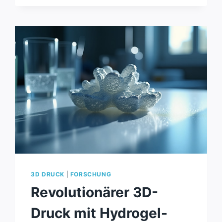
NEUER
TINKERCAD-
FUNKTION
3D DRUCK
|
FORSCHUNG
Revolutionärer 3D-
Druck mit Hydrogel-