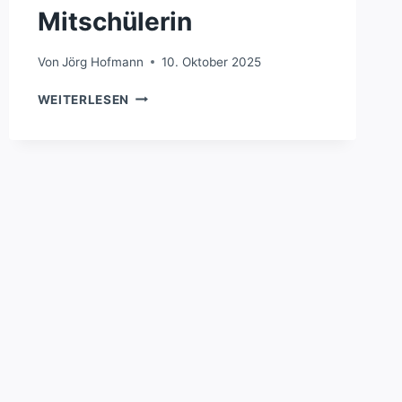
Mitschülerin
Von
Jörg Hofmann
10. Oktober 2025
SCHÜLER
WEITERLESEN
ENTWICKELN
3D-
HANDPROTHESE
FÜR
MITSCHÜLERIN