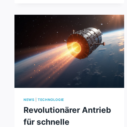
ORTSCHRITTE B
EI S
TABILITÄT U
ND F
EATURES
NEWS
|
TECHNOLOGIE
Revolutionärer Antrieb
für schnelle