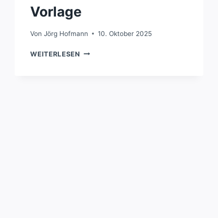
Vorlage
Von
Jörg Hofmann
10. Oktober 2025
REVOLUTIONÄRER
WEITERLESEN
3D-
DRUCK
MIT
HYDROGEL-
VORLAGE