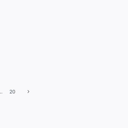
Nächste
…
20
Seite