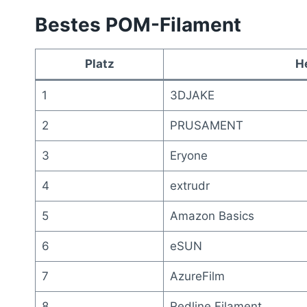
Bestes POM-Filament
Platz
He
1
3DJAKE
2
PRUSAMENT
3
Eryone
4
extrudr
5
Amazon Basics
6
eSUN
7
AzureFilm
8
Redline Filament