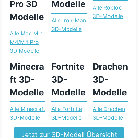
s
Pro 3D
Modelle
e
M
Alle Roblox
s
l
o
Modelle
:
3D-Modelle
e
Alle Iron-Man
e
d
R
l
:
3D-Modelle
3
e
o
Alle Mac Mini
a
I
D
l
b
M4/M4 Pro
n
r
M
l
:
l
3D Modelle
h
o
o
e
M
o
ä
n
Minecra
Fortnite
Drachen
d
a
x
n
-
e
c
3
ft 3D-
3D-
3D-
g
M
l
M
D
e
a
Modelle
Modelle
Modelle
l
i
-
r
n
e
n
M
3
3
Alle Minecraft
Alle Fortnite
Alle Drachen
i
o
D
D
:
:
:
3D-Modelle
3D-Modelle
3D-Modelle
M
d
M
-
M
F
D
4
e
o
M
Jetzt zur 3D-Modell Übersicht
i
o
r
/
l