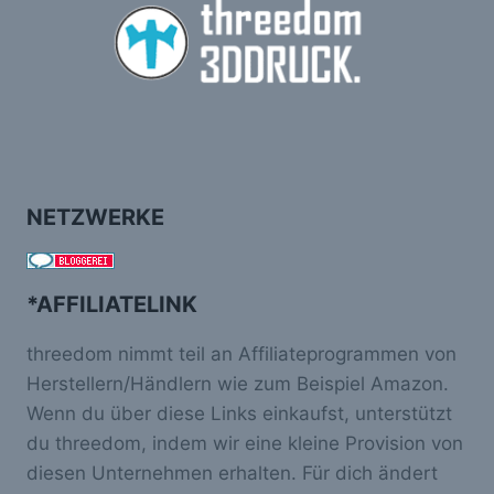
NETZWERKE
*AFFILIATELINK
threedom nimmt teil an Affiliateprogrammen von
Herstellern/Händlern wie zum Beispiel Amazon.
Wenn du über diese Links einkaufst, unterstützt
du threedom, indem wir eine kleine Provision von
diesen Unternehmen erhalten. Für dich ändert