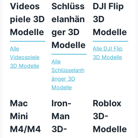
Videos
Schlüss
DJI Flip
piele 3D
elanhän
3D
Modelle
ger 3D
Modelle
Modelle
Alle
Alle DJI Flip
:
Videospiele
3D Modelle
Alle
:
D
3D Modelle
Schlüsselanh
V
J
änger 3D
i
I
:
Modelle
d
F
S
e
l
Mac
Iron-
Roblox
c
o
i
h
Mini
Man
3D-
s
p
l
p
3
M4/M4
3D-
Modelle
ü
i
D