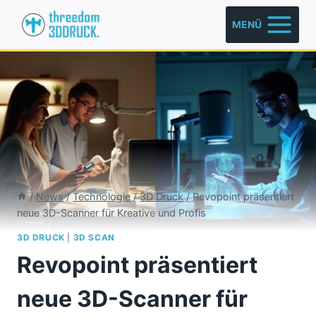
Zum
MENÜ
Inhalt
springen
/
News
/
Technologie
/
3D Druck
/
Revopoint präsentiert
neue 3D-Scanner für Kreative und Profis
3D DRUCK
|
3D SCAN
Revopoint präsentiert
neue 3D-Scanner für