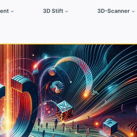
ment
3D Stift
3D-Scanner