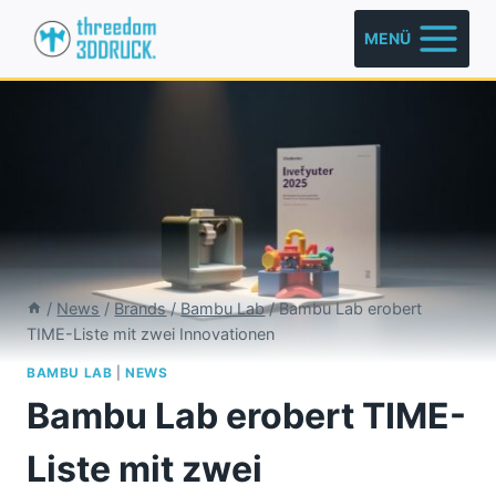
Zum
MENÜ
Inhalt
springen
/
News
/
Brands
/
Bambu Lab
/
Bambu Lab erobert
TIME-Liste mit zwei Innovationen
BAMBU LAB
|
NEWS
Bambu Lab erobert TIME-
Liste mit zwei