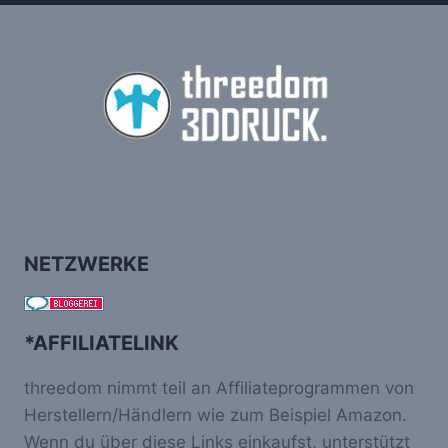
NETZWERKE
*AFFILIATELINK
threedom nimmt teil an Affiliateprogrammen von
Herstellern/Händlern wie zum Beispiel Amazon.
Wenn du über diese Links einkaufst, unterstützt