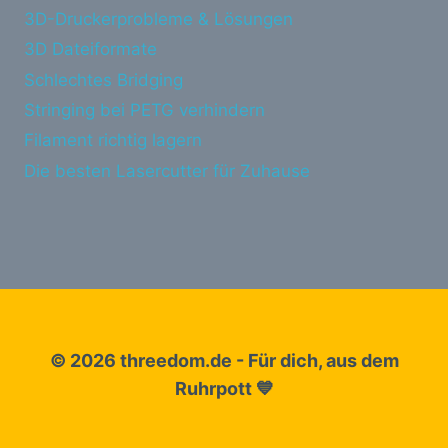
3D-Druckerprobleme & Lösungen
3D Dateiformate
Schlechtes Bridging
Stringing bei PETG verhindern
Filament richtig lagern
Die besten Lasercutter für Zuhause
© 2026 threedom.de - Für dich, aus dem
Ruhrpott 💙