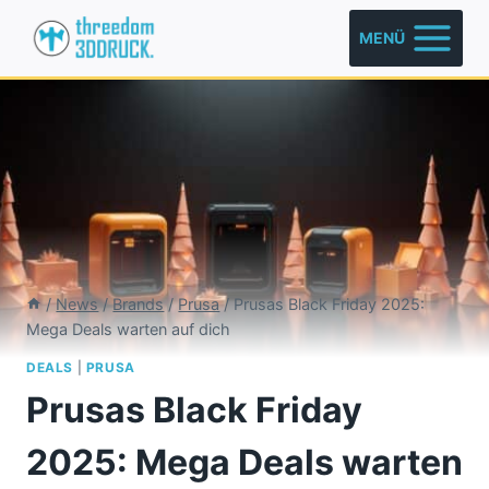
Zum
MENÜ
Inhalt
springen
/
News
/
Brands
/
Prusa
/
Prusas Black Friday 2025:
Mega Deals warten auf dich
DEALS
|
PRUSA
Prusas Black Friday
2025: Mega Deals warten