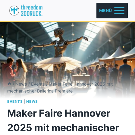
Zum
MENÜ
Inhalt
springen
/
News
/
Events
/
Maker Faire Hannover 2025 mit
mechanischer Ballerina Premiere
EVENTS
|
NEWS
Maker Faire Hannover
2025 mit mechanischer