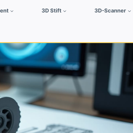
ment
3D Stift
3D-Scanner