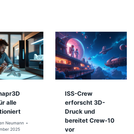
hapr3D
ISS-Crew
r alle
erforscht 3D-
tioniert
Druck und
bereitet Crew-10
ten Neumann
vor
mber 2025