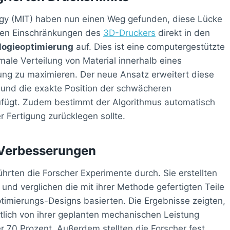
ogy (MIT) haben nun einen Weg gefunden, diese Lücke
nten Einschränkungen des
3D-Druckers
direkt in den
logieoptimierung
auf. Dies ist eine computergestützte
male Verteilung von Material innerhalb eines
ng zu maximieren. Der neue Ansatz erweitert diese
und die exakte Position der schwächeren
fügt. Zudem bestimmt der Algorithmus automatisch
 Fertigung zurücklegen sollte.
e Verbesserungen
hrten die Forscher Experimente durch. Sie erstellten
nd verglichen die mit ihrer Methode gefertigten Teile
timierungs-Designs basierten. Die Ergebnisse zeigten,
utlich von ihrer geplanten mechanischen Leistung
 70 Prozent. Außerdem stellten die Forscher fest,