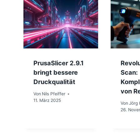
PrusaSlicer 2.9.1
Revolu
bringt bessere
Scan:
Druckqualität
Kompl
von R
Von
Nils Pfeiffer
11. März 2025
Von
Jörg
26. Nove