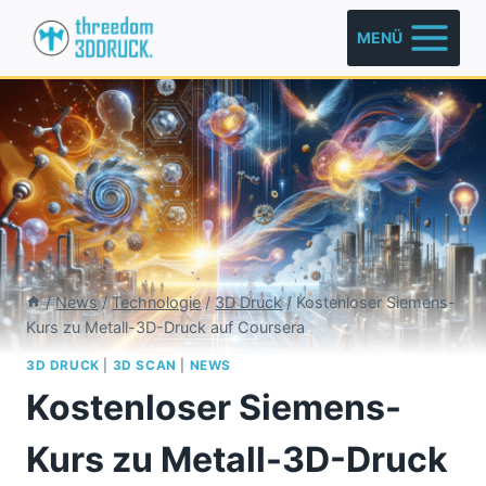
Zum
MENÜ
Inhalt
springen
/
News
/
Technologie
/
3D Druck
/
Kostenloser Siemens-
Kurs zu Metall-3D-Druck auf Coursera
3D DRUCK
|
3D SCAN
|
NEWS
Kostenloser Siemens-
Kurs zu Metall-3D-Druck