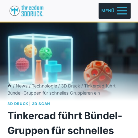
Zum
MENÜ
Inhalt
springen
/
News
/
Technologie
/
3D Druck
/
Tinkercad führt
Bündel-Gruppen für schnelles Gruppieren ein
3D DRUCK
|
3D SCAN
Tinkercad führt Bündel-
Gruppen für schnelles